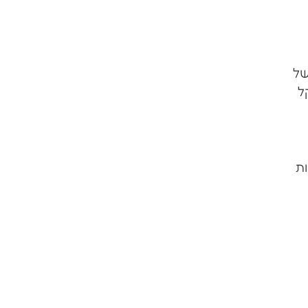
של
ל
ת